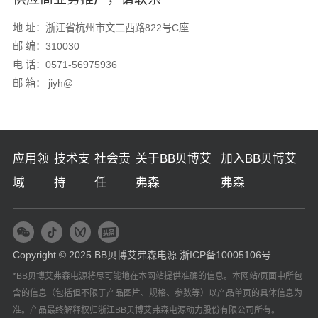
地 址：浙江省杭州市文二西路822号C座
邮 编：310030
电 话：0571-56975936
邮 箱： jiyh@
应用领
技术支
社会责
关于BB贝博艾
加入BB贝博艾
域
持
任
弗森
弗森
Copyright © 2025 BB贝博艾弗森电源
浙ICP备10005106号
*BB贝博艾弗森电源将尽可能地在本网站提供准确的信息。本网站/页面中所包
含的信息（包括但不限于产品图片、规格、参数等）以产品单页的具体信息为
准。产品最终解释权归浙江BB贝博艾弗森电源动力股份有限公司所有。