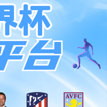
中文简体
加入BB贝博艾弗森